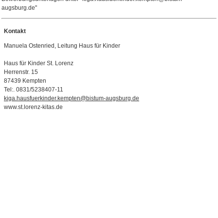
augsburg.de"
Kontakt
Manuela Ostenried, Leitung Haus für Kinder
Haus für Kinder St. Lorenz
Herrenstr. 15
87439 Kempten
Tel:. 0831/5238407-11
kiga.hausfuerkinder.kempten@bistum-augsburg.de
www.st.lorenz-kitas.de