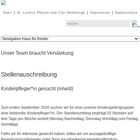
|
|
|
Start
St. Lorenz Pfarrei und City-Seelsorge
Impressum
Datenschutz
Unser Team braucht Verstärkung
Stellenauschreibung
Kinderpfleger*in gesucht (m/w/d)
Zum ersten September 2026 suchen wir für eine unserer Kindergartengruppen
eine liebevolle Kinderpfleger*in. Der Stundenumfang begträgt 20 Stunden auf
drei Tage pro Woche verteilt (Montag Nachmittag, Dienstag Vormittag und Freitag
Vormittag)
Fallls wir Ihr Interesse geweckt haben, bitten wir um aussagekräftige
Bewerbungsunterlagen unter "kiga.hausfuerkinder.kempten@bistum-