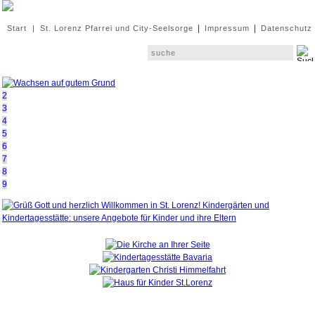
|
|
Start
|
St. Lorenz Pfarrei und City-Seelsorge
Impressum
Datenschutz
1
2
3
4
5
6
7
8
9